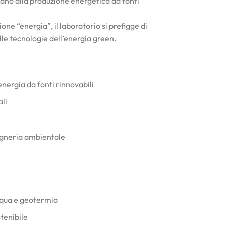
rtano alla produzione energetica da fonti
ne “energia”, il laboratorio si prefigge di
elle tecnologie dell’energia green.
energia da fonti rinnovabili
ali
gegneria ambientale
acqua e geotermia
tenibile