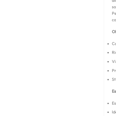
al
so
Pe
co
Ob
Co
Ri
Vi
Pr
St
Es
Es
Id