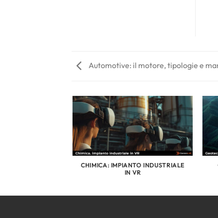
Automotive: il motore, tipologie e m
AL SHOP
CHIMICA: IMPIANTO INDUSTRIALE
IN VR