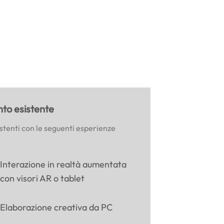
nto esistente
sistenti con le seguenti esperienze
Interazione in realtà aumentata
con visori AR o tablet
Elaborazione creativa da PC