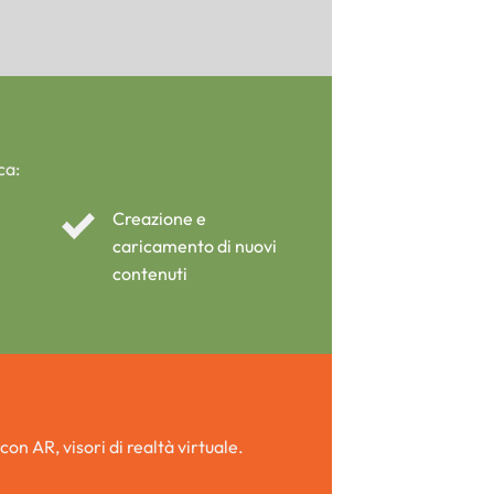
ca:
Creazione e
caricamento di nuovi
contenuti
con AR, visori di realtà virtuale.