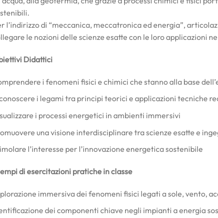
l’acqua, alla geotermia, che grazie a processi chimici e fisici po
stenibili.
r l’indirizzo di “meccanica, meccatronica ed energia”, articolazio
llegare le nozioni delle scienze esatte con le loro applicazioni n
iettivi Didattici
mprendere i fenomeni fisici e chimici che stanno alla base dell’
conoscere i legami tra principi teorici e applicazioni tecniche re
sualizzare i processi energetici in ambienti immersivi
omuovere una visione interdisciplinare tra scienze esatte e in
imolare l’interesse per l’innovazione energetica sostenibile
empi di esercitazioni pratiche in classe
plorazione immersiva dei fenomeni fisici legati a sole, vento, 
entificazione dei componenti chiave negli impianti a energia sos