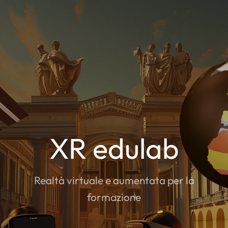
Salta
ai
contenuti
XR edulab
Realtà virtuale e aumentata per la
formazione