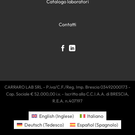
Catalogo laboratori
Contatti
CARRARO LAB SRL - P.iva/C.F./Reg. Imp. Brescia 03492000173 -
Cap. Sociale € 52.000,00 i.v. - Iscritta alla C.C.I.A.A. di BRESCIA,
R.E.A. n.407197
English
(
Inglese
)
Italiano
Deutsch
(
Tedesco
)
Español
(
Spagnolo
)