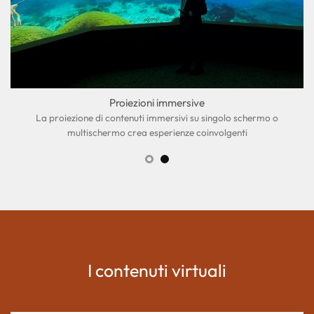
Proiezioni immersive
La proiezione di contenuti immersivi su singolo schermo o
multischermo crea esperienze coinvolgenti
I contenuti virtuali