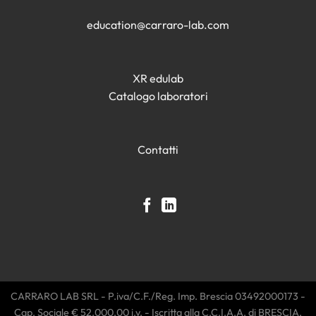
education@carraro-lab.com
XR edulab
Catalogo laboratori
Contatti
CARRARO LAB SRL - P.iva/C.F./Reg. Imp. Brescia 03492000173 -
Cap. Sociale € 52.000,00 i.v. - Iscritta alla C.C.I.A.A. di BRESCIA,