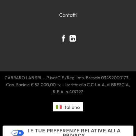
Contatti
CARRARO LAB SRL - P.iva/C.F./Reg. Imp. Brescia 03492000173 -
Cap. Sociale € 52.000,00 i.v. - Iscritta alla C.C.I.A.A. di BRESCIA,
R.E.A. n.407197
Italiano
LE TUE PREFERENZE RELATIVE ALLA
PRIVACY